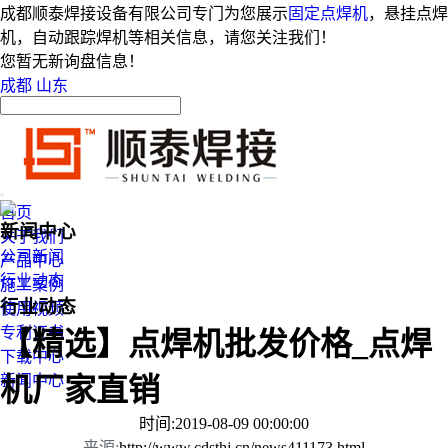
成都顺泰焊接设备有限公司专门为您展示
固定点焊机
，悬挂点焊
机，自动跟踪焊机等相关信息，请您关注我们！
您暂无新询盘信息！
成都
山东
首页
新闻中心
关于我们
公司新闻
产品中心
行业动态
施工案例
行业动态
使用视频
专利证书
【精选】点焊机批发价格_点焊
下载中心
新闻中心
机厂家直销
时间:2019-08-09 00:00:00
来源:
http://www.cdsthj.cn/news411173.html