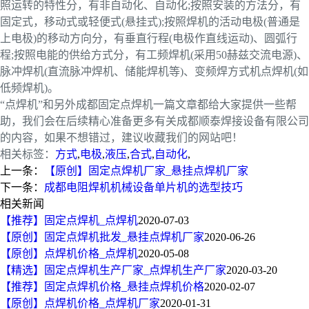
照运转的特性分，有非自动化、自动化;按照安装的方法分，有
固定式，移动式或轻便式(悬挂式);按照焊机的活动电极(普通是
上电极)的移动方向分，有垂直行程(电极作直线运动)、圆弧行
程;按照电能的供给方式分，有工频焊机(采用50赫兹交流电源)、
脉冲焊机(直流脉冲焊机、储能焊机等)、变频焊方式机点焊机(如
低频焊机)。
“点焊机”和另外成都固定点焊机一篇文章都给大家提供一些帮
助，我们会在后续精心准备更多有关成都顺泰焊接设备有限公司
的内容，如果不想错过，建议收藏我们的网站吧！
相关标签：
方式
,
电极
,
液压
,
合式
,
自动化
,
上一条：
【原创】固定点焊机厂家_悬挂点焊机厂家
下一条：
成都电阻焊机机械设备单片机的选型技巧
相关新闻
【推荐】固定点焊机_点焊机
2020-07-03
【原创】固定点焊机批发_悬挂点焊机厂家
2020-06-26
【原创】点焊机价格_点焊机
2020-05-08
【精选】固定点焊机生产厂家_点焊机生产厂家
2020-03-20
【推荐】固定点焊机价格_悬挂点焊机价格
2020-02-07
【原创】点焊机价格_点焊机厂家
2020-01-31