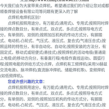
今天我们会为大家带来点焊机，希望通过我们的介绍让您对成都
顺泰焊接设备有限公司等问题有更深入的了解
点焊机电焊机区别?
点焊机按照用途分，有万能式(通用式)、专用式;按照同时焊
接的焊点数目分，有单点式、双点式、多点式;按照导电方式
分，有单侧的、双侧的;按照加压机构的传动方式分，有脚踏
式、电动机-凸轮式、气压式、液压式、复合式(气液压合式);按
照运转的特性分，有非自动化、自动化;按照安装的方法分，有
固定式，移动式或轻便式(悬挂式);按照焊机的活动电极(普通是
上电极)的移动方向分，有垂直行程(电极作直线运动)、圆弧行
程;按照电能的供给方式分点焊，点焊机有工频焊机(采用50赫兹
交流电源)、脉冲焊机(直流脉冲焊机、储能焊机等)、变频焊机
(如低频焊机)。
您或许感兴趣的文章：
点焊机按照用途分，有万能式(通用式)、专用式;按照同时焊
接的焊点数目分，有单点式、双点式、多点式;按照导电方式
分，有单侧的、双侧的;按照加压机构的传动方式分，有脚踏
式、电动机-凸轮式、气压式、液压式、复合式(气液压合式);按