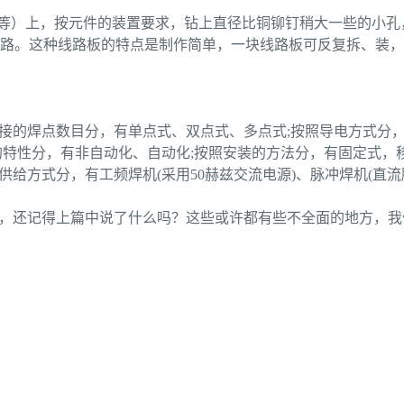
水板等）上，按元件的装置要求，钻上直径比铜铆钉稍大一些的小
路。这种线路板的特点是制作简单，一块线路板可反复拆、装，
焊接的焊点数目分，有单点式、双点式、多点式;按照导电方式分
的特性分，有非自动化、自动化;按照安装的方法分，有固定式，移
供给方式分，有工频焊机(采用50赫兹交流电源)、脉冲焊机(直
的，还记得上篇中说了什么吗？这些或许都有些不全面的地方，