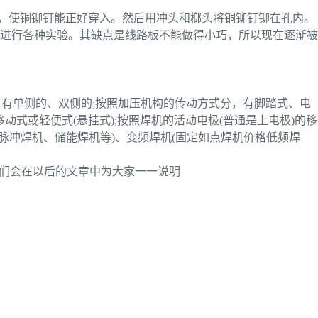
孔，使铜铆钉能正好穿入。然后用冲头和榔头将铜铆钉铆在孔内。
进行各种实验。其缺点是线路板不能做得小巧，所以现在逐渐被
，有单侧的、双侧的;按照加压机构的传动方式分，有脚踏式、电
动式或轻便式(悬挂式);按照焊机的活动电极(普通是上电极)的移
流脉冲焊机、储能焊机等)、变频焊机(固定如点焊机价格低频焊
我们会在以后的文章中为大家一一说明