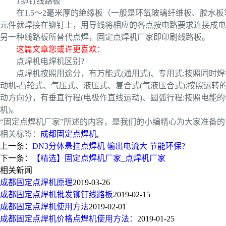
1铆钉线路板
在1.5～2毫米厚的绝缘板（一般是环氧玻璃纤维板、胶
元件就焊接在铆钉上，用导线将相应的各点按电路要求连接成电
另一种线路板所替代点焊，固定点焊机厂家即印刷线路板。
这篇文章您或许更喜欢：
点焊机电焊机区别?
点焊机按照用途分，有万能式(通用式)、专用式;按照同时
动机-凸轮式、气压式、液压式、复合式(气液压合式);按照运转
动方向分，有垂直行程(电极作直线运动)、圆弧行程;按照电能的
机)。
“固定点焊机厂家”所述的内容，是我们的小编精心为大家准备
相关标签：
成都固定点焊机
,
上一条：
DN3分体悬挂点焊机 输出电流大 节能环保?
下一条：
【精选】固定点焊机厂家_点焊机厂家
相关新闻
成都固定点焊机原理
2019-03-26
成都固定点焊机批发铆钉线路板
2019-02-15
成都固定点焊机使用方法
2019-02-01
成都固定点焊机价格点焊机使用方法：
2019-01-25