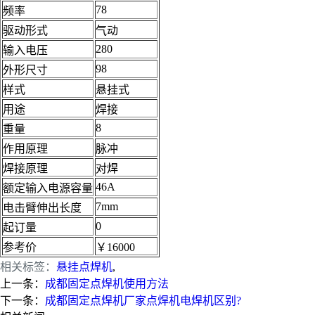
78
频率
驱动形式
气动
280
输入电压
98
外形尺寸
样式
悬挂式
用途
焊接
8
重量
作用原理
脉冲
焊接原理
对焊
46A
额定输入电源容量
7mm
电击臂伸出长度
0
起订量
参考价
￥16000
相关标签：
悬挂点焊机
,
上一条：
成都固定点焊机使用方法
下一条：
成都固定点焊机厂家点焊机电焊机区别?