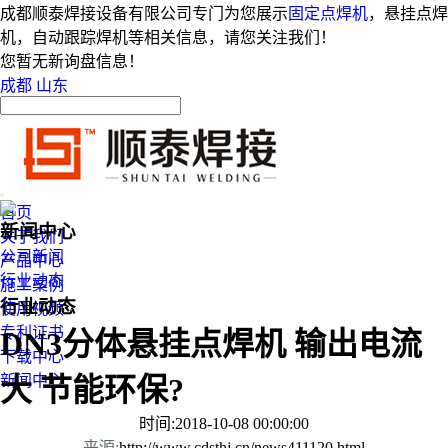
成都顺泰焊接设备有限公司专门为您展示
固定点焊机
，悬挂点焊
机，自动跟踪焊机等相关信息，请您关注我们！
您暂无新询盘信息！
成都
山东
首页
新闻中心
关于我们
公司新闻
产品中心
行业动态
施工案例
行业动态
使用视频
专利证书
DN3分体悬挂点焊机 输出电流
下载中心
新闻中心
大 节能环保?
时间:2018-10-08 00:00:00
来源:
http://www.cdsthj.cn/news411120.html