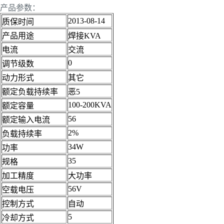
产品参数：
2013-08-14
质保时间
产品用途
焊接KVA
电流
交流
0
调节级数
动力形式
其它
额定负载持续率
恶5
100-200KVA
额定容量
56
额定输入电流
2%
负载持续率
34W
功率
35
规格
加工精度
大功率
56V
空载电压
控制方式
自动
5
冷却方式