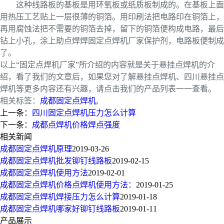
这种线路板的基板是用环氧板或纸质板制成的。在基板上面
用热压工艺贴上一层很薄的铜箔。用印刷法把电路印在铜箔上，
再用腐蚀法把不需要的铜箔去掉，留下的铜箔便构成电路，最后
钻上小孔，涂上助点焊焊固定点焊机厂家保护剂，电路板便制成
了。
以上“固定点焊机厂家”所介绍的内容就是关于悬挂点焊机的介
绍，看了我们的文章后，如果您对了解悬挂点焊机、四川悬挂点
焊机等更多内容还有兴趣，请点击我们的产品列表一一查看。
相关标签：
成都固定点焊机
,
上一条：
四川固定点焊机压力怎么计算
下一条：
成都点焊机价格焊点强度
相关新闻
成都固定点焊机原理
2019-03-26
成都固定点焊机批发铆钉线路板
2019-02-15
成都固定点焊机使用方法
2019-02-01
成都固定点焊机价格点焊机使用方法：
2019-01-25
成都固定点焊机焊接压力怎么计算
2019-01-18
成都固定点焊机哪家好铆钉线路板
2019-01-11
产品展示