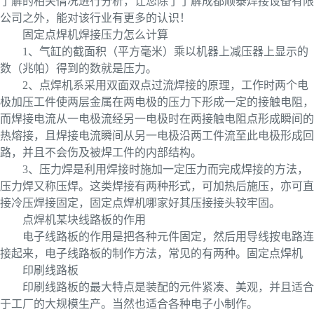
了解的相关情况进行分析，让您除了了解成都顺泰焊接设备有限
公司之外，能对该行业有更多的认识！
固定点焊机焊接压力怎么计算
1、气缸的截面积（平方毫米）乘以机器上减压器上显示的
数（兆帕）得到的数就是压力。
2、点焊机系采用双面双点过流焊接的原理，工作时两个电
极加压工件使两层金属在两电极的压力下形成一定的接触电阻，
而焊接电流从一电极流经另一电极时在两接触电阻点形成瞬间的
热熔接，且焊接电流瞬间从另一电极沿两工件流至此电极形成回
路，并且不会伤及被焊工件的内部结构。
3、压力焊是利用焊接时施加一定压力而完成焊接的方法，
压力焊又称压焊。这类焊接有两种形式，可加热后施压，亦可直
接冷压焊接固定，固定点焊机哪家好其压接接头较牢固。
点焊机某块线路板的作用
电子线路板的作用是把各种元件固定，然后用导线按电路连
接起来，电子线路板的制作方法，常见的有两种。固定点焊机
印刷线路板
印刷线路板的最大特点是装配的元件紧凑、美观，并且适合
于工厂的大规模生产。当然也适合各种电子小制作。