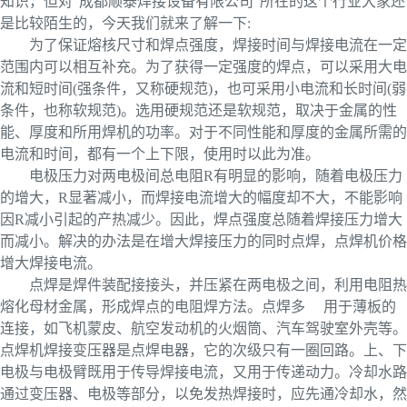
知识，但对"成都顺泰焊接设备有限公司"所在的这个行业大家还
是比较陌生的，今天我们就来了解一下:
为了保证熔核尺寸和焊点强度，焊接时间与焊接电流在一定
范围内可以相互补充。为了获得一定强度的焊点，可以采用大电
流和短时间(强条件，又称硬规范)，也可采用小电流和长时间(弱
条件，也称软规范)。选用硬规范还是软规范，取决于金属的性
能、厚度和所用焊机的功率。对于不同性能和厚度的金属所需的
电流和时间，都有一个上下限，使用时以此为准。
电极压力对两电极间总电阻R有明显的影响，随着电极压力
的增大，R显著减小，而焊接电流增大的幅度却不大，不能影响
因R减小引起的产热减少。因此，焊点强度总随着焊接压力增大
而减小。解决的办法是在增大焊接压力的同时点焊，点焊机价格
增大焊接电流。
点焊是焊件装配接接头，并压紧在两电极之间，利用电阻热
熔化母材金属，形成焊点的电阻焊方法。点焊多 用于薄板的
连接，如飞机蒙皮、航空发动机的火烟筒、汽车驾驶室外壳等。
点焊机焊接变压器是点焊电器，它的次级只有一圈回路。上、下
电极与电极臂既用于传导焊接电流，又用于传递动力。冷却水路
通过变压器、电极等部分，以免发热焊接时，应先通冷却水，然