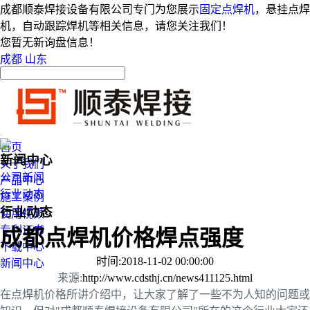
成都顺泰焊接设备有限公司专门为您展示
固定点焊机
，悬挂点焊
机，自动跟踪焊机等相关信息，请您关注我们！
您暂无新询盘信息！
成都
山东
首页
新闻中心
关于我们
公司新闻
产品中心
行业动态
施工案例
行业动态
使用视频
专利证书
成都点焊机价格焊点强度
下载中心
时间:2018-11-02 00:00:00
新闻中心
来源:
http://www.cdsthj.cn/news411125.html
在点焊机价格所讲介绍中，让大家了解了一些不为人知的问题或