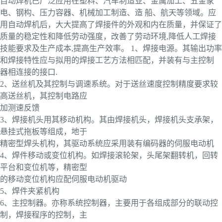
自动焊机已广泛应用在塑料、汽车制造业、金属加工、五金家
电、钢构、压力容器、机械加工制造、造 船、航天等领域。应
用自动焊机后，大大提高了焊接件的外观和内在质量，并保证了
质量的稳定性和降低劳动强度，改善了劳动环境,降低人工焊接
技能要求及生产成本,提高生产效率。 1、焊接电源。其输出功率
和焊接特性应与拟用的焊接工艺方法相匹配，并装有与主控制
器相连接的接口.
2、送丝机及其控制与调速系统。对于送丝速度控制精度要求较
高送丝机，其控制电路应
加测速反馈
3、焊接机头用其移动机构。其由焊接机头，焊接机头支承架，
悬挂式拖板等组成，地于
精密型焊头机构，其驱动系统应采用装有编码器的伺服电动机
4、焊件移动或变位机构。如焊接滚轮架，头尾架翻转机，回转
平台和变位机等，精密型
的移动变位机构应配伺服电动机驱动
5、焊件夹紧机构
6、主控制器。亦称系统控制器，主要用于各组成部分的联动控
制，焊接程序的控制，主