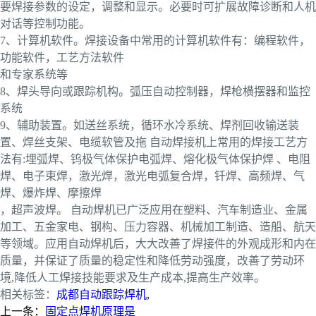
要焊接参数的设定，调整和显示。必要时可扩展故障诊断和人机
对话等控制功能。
7、计算机软件。焊接设备中常用的计算机软件有：编程软件，
功能软件，工艺方法软件
和专家系统等
8、焊头导向或跟踪机构。弧压自动控制器，焊枪横摆器和监控
系统
9、辅助装置。如送丝系统，循环水冷系统、焊剂回收输送装
置、焊丝支架、电缆软管及拖 自动焊接机上常用的焊接工艺方
法有:埋弧焊、钨极气体保护电弧焊、熔化极气体保护焊 、电阻
焊、电子束焊，激光焊，激光电弧复合焊，钎焊、高频焊、气
焊、爆炸焊、摩擦焊
，超声波焊。 自动焊机已广泛应用在塑料、汽车制造业、金属
加工、五金家电、钢构、压力容器、机械加工制造、造船、航天
等领域。应用自动焊机后，大大改善了焊接件的外观成形和内在
质量，并保证了质量的稳定性和降低劳动强度，改善了劳动环
境,降低人工焊接技能要求及生产成本,提高生产效率。
相关标签：
成都自动跟踪焊机
,
上一条：
固定点焊机原理是