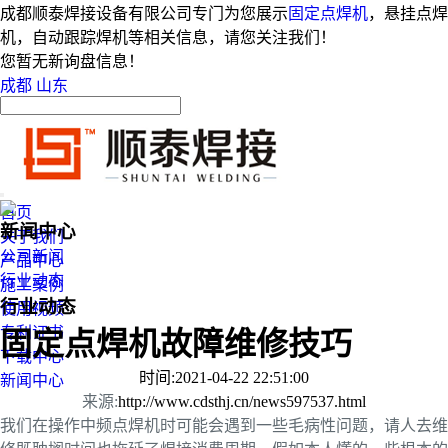
成都顺泰焊接设备有限公司专门为您展示
固定点焊机
，悬挂点焊
机，自动跟踪焊机等相关信息，请您关注我们！
您暂无新询盘信息！
成都
山东
首页
新闻中心
关于我们
公司新闻
产品中心
行业动态
施工案例
行业动态
使用视频
专利证书
固定点焊机故障维修技巧
下载中心
时间:2021-04-22 22:51:00
新闻中心
来源:
http://www.cdsthj.cn/news597537.html
我们在操作中频点焊机时可能会遇到一些毛病性问题，请人去维