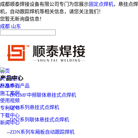
成都顺泰焊接设备有限公司专门为您展示
固定点焊机
，悬挂点焊
机，自动跟踪焊机等相关信息，请您关注我们！
您暂无新询盘信息！
成都
山东
首页
产品中心
关于我们
产品中心
标准系列产品
施工案例
--
DN2MF中频联体悬挂式点焊机
使用视频
--
DN3系列悬挂式点焊机
专利证书
下载中心
--
DN2系列联体悬挂式点焊机
新闻中心
--
ZDN系列车厢板自动跟踪焊机