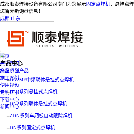
成都顺泰焊接设备有限公司专门为您展示
固定点焊机
，悬挂点焊
您暂无新询盘信息！
成都
山东
首页
产品中心
关于我们
产品中心
标准系列产品
施工案例
--
DN2MF中频联体悬挂式点焊机
使用视频
--
DN3系列悬挂式点焊机
专利证书
下载中心
--
DN2系列联体悬挂式点焊机
新闻中心
--
ZDN系列车厢板自动跟踪焊机
--
DN系列固定式点焊机