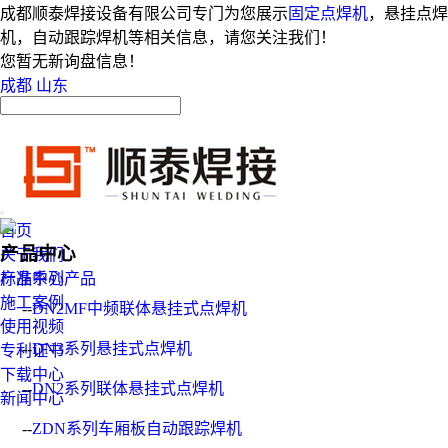
成都顺泰焊接设备有限公司专门为您展示
固定点焊机
，悬挂点焊
机，自动跟踪焊机等相关信息，请您关注我们！
您暂无新询盘信息！
成都
山东
首页
产品中心
关于我们
产品中心
标准系列产品
施工案例
--
DN2MF中频联体悬挂式点焊机
使用视频
--
DN3系列悬挂式点焊机
专利证书
下载中心
--
DN2系列联体悬挂式点焊机
新闻中心
--
ZDN系列车厢板自动跟踪焊机