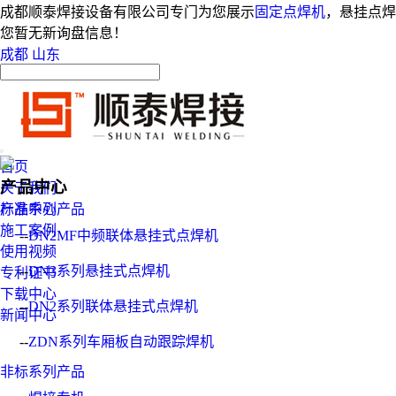
成都顺泰焊接设备有限公司专门为您展示
固定点焊机
，悬挂点焊
您暂无新询盘信息！
成都
山东
首页
产品中心
关于我们
产品中心
标准系列产品
施工案例
--
DN2MF中频联体悬挂式点焊机
使用视频
--
DN3系列悬挂式点焊机
专利证书
下载中心
--
DN2系列联体悬挂式点焊机
新闻中心
--
ZDN系列车厢板自动跟踪焊机
非标系列产品