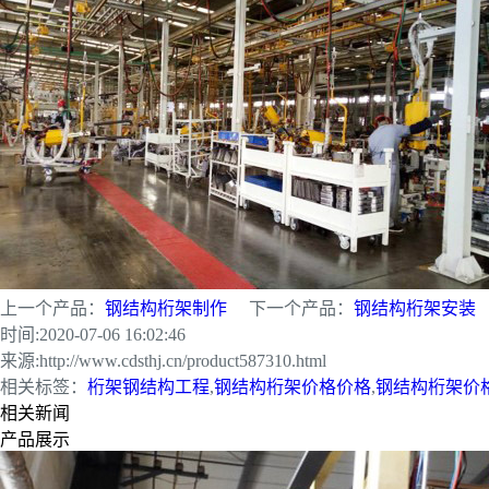
上一个产品：
钢结构桁架制作
下一个产品：
钢结构桁架安装
时间:
2020-07-06 16:02:46
来源:
http://www.cdsthj.cn/product587310.html
相关标签：
桁架钢结构工程
,
钢结构桁架价格价格
,
钢结构桁架价
相关新闻
产品展示