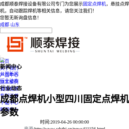
成都顺泰焊接设备有限公司专门为您展示
固定点焊机
，悬挂点焊
机，自动跟踪焊机等相关信息，请您关注我们！
您暂无新询盘信息！
成都
山东
首页
新闻中心
关于我们
公司新闻
产品中心
行业动态
施工案例
行业动态
使用视频
专利证书
成都点焊机小型四川固定点焊机
下载中心
新闻中心
参数
时间:2019-04-26 00:00:00
来源:
http://www.cdsthj.cn/news411156.html