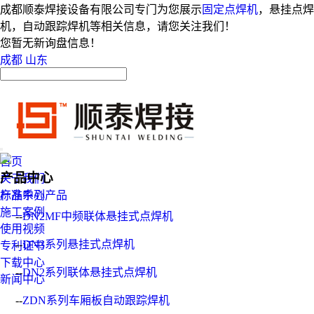
成都顺泰焊接设备有限公司专门为您展示
固定点焊机
，悬挂点焊
机，自动跟踪焊机等相关信息，请您关注我们！
您暂无新询盘信息！
成都
山东
首页
产品中心
关于我们
产品中心
标准系列产品
施工案例
--
DN2MF中频联体悬挂式点焊机
使用视频
--
DN3系列悬挂式点焊机
专利证书
下载中心
--
DN2系列联体悬挂式点焊机
新闻中心
--
ZDN系列车厢板自动跟踪焊机