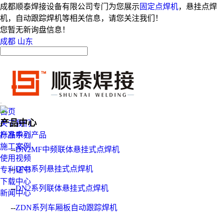
成都顺泰焊接设备有限公司专门为您展示
固定点焊机
，悬挂点焊
机，自动跟踪焊机等相关信息，请您关注我们！
您暂无新询盘信息！
成都
山东
首页
产品中心
关于我们
产品中心
标准系列产品
施工案例
--
DN2MF中频联体悬挂式点焊机
使用视频
--
DN3系列悬挂式点焊机
专利证书
下载中心
--
DN2系列联体悬挂式点焊机
新闻中心
--
ZDN系列车厢板自动跟踪焊机