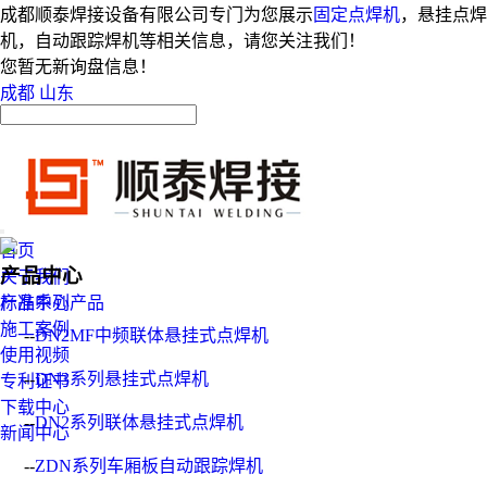
成都顺泰焊接设备有限公司专门为您展示
固定点焊机
，悬挂点焊
机，自动跟踪焊机等相关信息，请您关注我们！
您暂无新询盘信息！
成都
山东
首页
产品中心
关于我们
产品中心
标准系列产品
施工案例
--
DN2MF中频联体悬挂式点焊机
使用视频
--
DN3系列悬挂式点焊机
专利证书
下载中心
--
DN2系列联体悬挂式点焊机
新闻中心
--
ZDN系列车厢板自动跟踪焊机