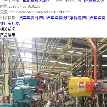
上一个产品：
成都机器人焊钳
下一个产品：
四川汽车焊装线
时间:
2020-07-06 16:02:33
来源:
http://www.cdsthj.cn/product587280.html
相关标签：
汽车焊装线
,
四川汽车焊装线厂家价格
,
四川汽车焊装
线厂家批发
,
相关新闻
产品展示