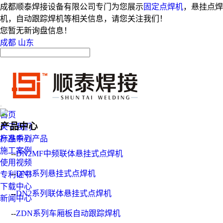
成都顺泰焊接设备有限公司专门为您展示
固定点焊机
，悬挂点焊
机，自动跟踪焊机等相关信息，请您关注我们！
您暂无新询盘信息！
成都
山东
首页
产品中心
关于我们
产品中心
标准系列产品
施工案例
--
DN2MF中频联体悬挂式点焊机
使用视频
--
DN3系列悬挂式点焊机
专利证书
下载中心
--
DN2系列联体悬挂式点焊机
新闻中心
--
ZDN系列车厢板自动跟踪焊机