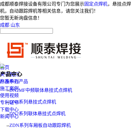
成都顺泰焊接设备有限公司专门为您展示
固定点焊机
，悬挂点焊
机，自动跟踪焊机等相关信息，请您关注我们！
您暂无新询盘信息！
成都
山东
首页
产品中心
关于我们
产品中心
标准系列产品
施工案例
--
DN2MF中频联体悬挂式点焊机
使用视频
--
DN3系列悬挂式点焊机
专利证书
下载中心
--
DN2系列联体悬挂式点焊机
新闻中心
--
ZDN系列车厢板自动跟踪焊机