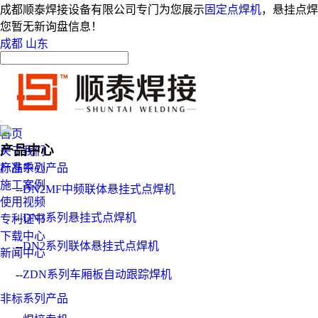
成都顺泰焊接设备有限公司专门为您展示
固定点焊机
，悬挂点焊
您暂无新询盘信息！
成都
山东
首页
产品中心
关于我们
产品中心
标准系列产品
施工案例
--
DN2MF中频联体悬挂式点焊机
使用视频
--
DN3系列悬挂式点焊机
专利证书
下载中心
--
DN2系列联体悬挂式点焊机
新闻中心
--
ZDN系列车厢板自动跟踪焊机
非标系列产品