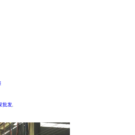
装
家批发
,