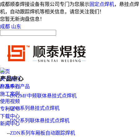
成都顺泰焊接设备有限公司专门为您展示
固定点焊机
，悬挂点焊
机，自动跟踪焊机等相关信息，请您关注我们！
您暂无新询盘信息！
成都
山东
首页
产品中心
关于我们
产品中心
标准系列产品
施工案例
--
DN2MF中频联体悬挂式点焊机
使用视频
--
DN3系列悬挂式点焊机
专利证书
下载中心
--
DN2系列联体悬挂式点焊机
新闻中心
--
ZDN系列车厢板自动跟踪焊机