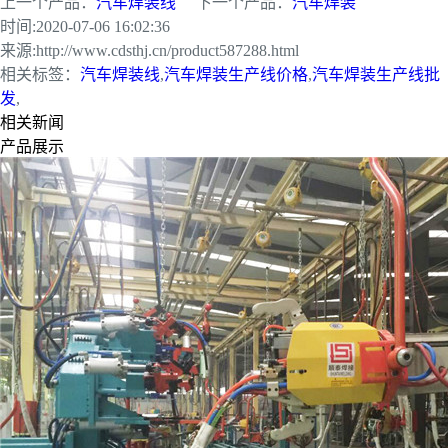
上一个产品：
汽车焊装线
下一个产品：
汽车焊装
时间:
2020-07-06 16:02:36
来源:
http://www.cdsthj.cn/product587288.html
相关标签：
汽车焊装线
,
汽车焊装生产线价格
,
汽车焊装生产线批
发
,
相关新闻
产品展示